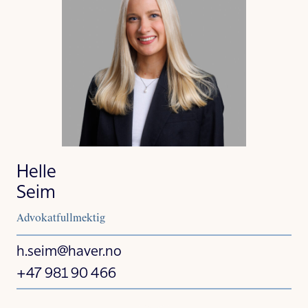
Helle
Seim
Advokatfullmektig
h.seim@haver.no
+47 981 90 466