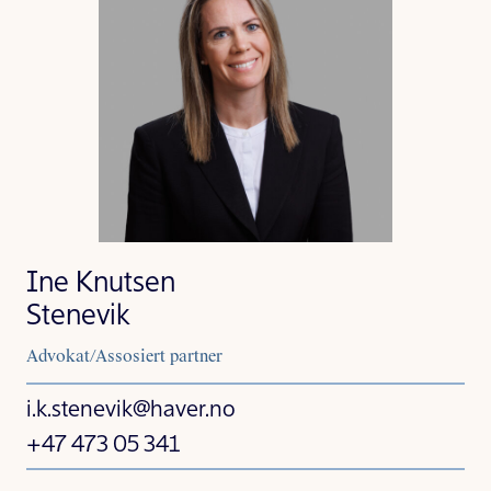
Ine Knutsen
Stenevik
Advokat/Assosiert partner
i.k.stenevik@haver.no
+47 473 05 341