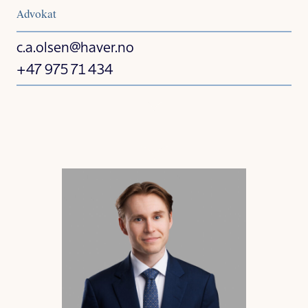
Advokat
c.a.olsen@haver.no
+47 975 71 434