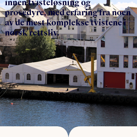
innen tvisteløsning og
prosedyre, med erfaring fra noen
av de mest komplekse tvistene i
norsk rettsliv.