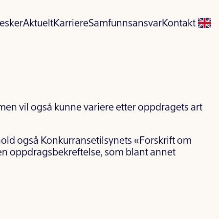
esker
Aktuelt
Karriere
Samfunnsansvar
Kontakt
men vil også kunne variere etter oppdragets art
hold også Konkurransetilsynets «Forskrift om
 en oppdragsbekreftelse, som blant annet