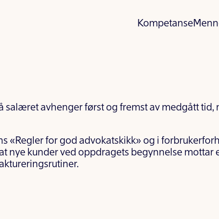
Kompetanse
Menn
å salæret avhenger først og fremst av medgått tid, 
s «Regler for god advokatskikk» og i forbrukerfor
r at nye kunder ved oppdragets begynnelse mottar
ktureringsrutiner.