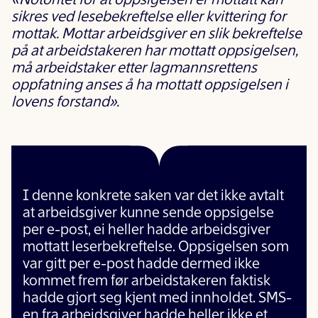
«Notoritet for at oppsigelsen er mottatt kan
sikres ved lesebekreftelse eller kvittering for
mottak. Mottar arbeidsgiver en slik bekreftelse
på at arbeidstakeren har mottatt oppsigelsen,
må arbeidstaker etter lagmannsrettens
oppfatning anses å ha mottatt oppsigelsen i
lovens forstand».
I denne konkrete saken var det ikke avtalt
at arbeidsg
iver kunne sende oppsigelse
per e-post, ei heller hadde arbeidsgiver
mottatt leserbekreftelse.
Oppsigelsen som
var gitt per
e-post
hadde dermed ikke
kommet frem før
arbeidstakeren faktisk
hadde gjort seg kjent med innholdet.
SMS-
en fra arbeidsgiver hadde heller ikke et