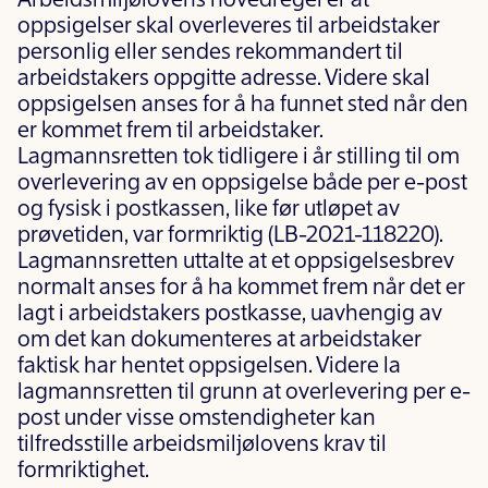
Arbeidsmiljølovens hovedregel er at
oppsigelser skal overleveres til arbeidstaker
personlig eller sendes rekommandert til
arbeidstakers oppgitte adresse. Videre skal
oppsigelsen anses for å ha funnet sted når den
er kommet frem til arbeidstaker.
Lagmannsretten tok tidligere i år stilling til om
overlevering av en oppsigelse både per e-post
og fysisk i postkassen, like før utløpet av
prøvetiden, var formriktig (LB-2021-118220).
Lagmannsretten uttalte at et oppsigelsesbrev
normalt anses for å ha kommet frem når det er
lagt i arbeidstakers postkasse, uavhengig av
om det kan dokumenteres at arbeidstaker
faktisk har hentet oppsigelsen. Videre la
lagmannsretten til grunn at overlevering per e-
post under visse omstendigheter kan
tilfredsstille arbeidsmiljølovens krav til
formriktighet.