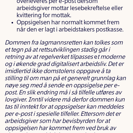
overleveres per e-post dersom
arbeidsgiver mottar lesebekreftelse eller
kvittering for mottak.
Oppsigelsen har normalt kommet frem
når den er lagt i arbeidstakers postkasse.
Dommen fra lagmannsretten kan tolkes som
et tegn på at rettsutviklingen stadig går i
retning av at regelverket tilpasses
e
t moderne
og i økende grad digitalisert arbeidsliv. Det er
imidlertid ikke domstolens oppgave å ta
stilling til om man på
et generelt grunnlag kan
nøye seg med å sende en oppsigelse per e-
post. En slik endring må i så tilfelle utføres av
lovgiver. Inntil videre må derfor dommen kun
tas til inntekt for at oppsigelser kan meddeles
per e-post i spesielle tilfeller. Ettersom det er
arbeidsgiver som har bevisbyrden for at
oppsigelsen har kommet frem ved bruk av