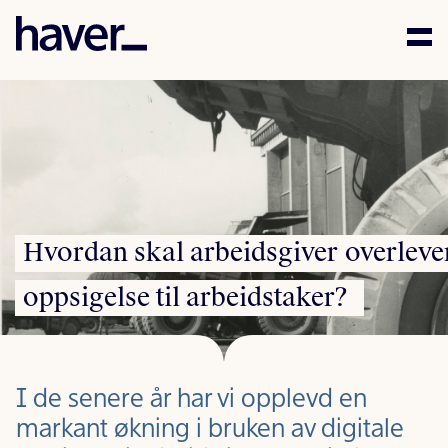
Kompetanse
Mennesker
Aktuelt
Hvordan
skal
arbeidsgiver
overleve
Karriere
oppsigelse
til
arbeidstaker?
Samfunnsansvar
Kontakt
I de senere år har vi opplevd en
markant økning i bruken av digitale