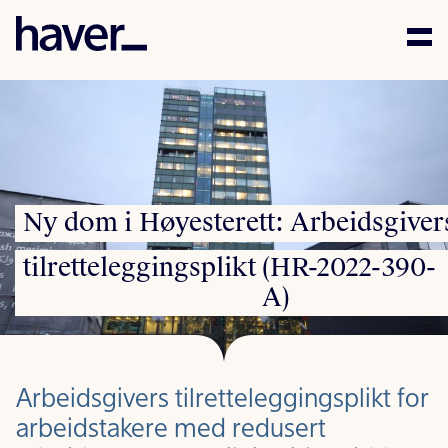
Kompetanse
Mennesker
Aktuelt
Ny
dom
i
Høyesterett:
Arbeidsgiver
Karriere
tilretteleggingsplikt
(HR-2022-390-
A)
Samfunnsansvar
Kontakt
Arbeidsgivers tilretteleggingsplikt for
arbeidstakere med redusert