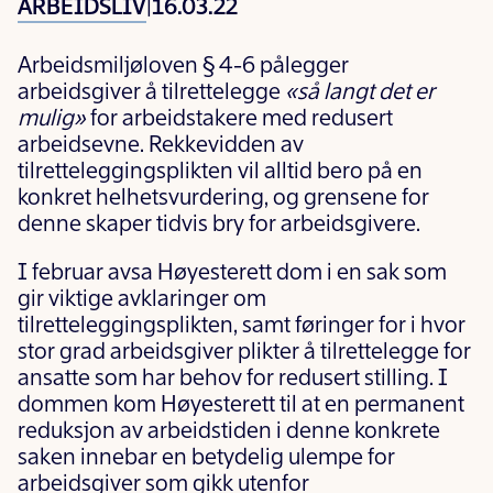
ARBEIDSLIV
|
16.03.22
Arbeidsmiljøloven § 4-6 pålegger
arbeidsgiver å tilrettelegge
«så langt det er
mulig»
for arbeidstakere med redusert
arbeidsevne. Rekkevidden av
tilretteleggingsplikten vil alltid bero på en
konkret helhetsvurdering, og grensene for
denne skaper tidvis bry for arbeidsgivere.
I februar avsa Høyesterett dom i en sak som
gir viktige avklaringer om
tilretteleggingsplikten, samt føringer for i hvor
stor grad arbeidsgiver plikter å tilrettelegge for
ansatte som har behov for redusert stilling. I
dommen kom Høyesterett til at en permanent
reduksjon av arbeidstiden i denne konkrete
saken innebar en betydelig ulempe for
arbeidsgiver som gikk utenfor