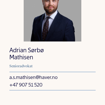
Adrian Sørbø
Mathisen
Senioradvokat
a.s.mathisen@haver.no
+47 907 51 520