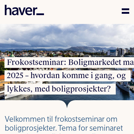
Kompetanse
Mennesker
Aktuelt
Frokostseminar:
Boligmarkedet
ma
2025
–
hvordan
komme
i
gang,
og
Karriere
lykkes,
med
boligprosjekter?
Samfunnsansvar
Kontakt
Velkommen til frokostseminar om
boligprosjekter. Tema for seminaret