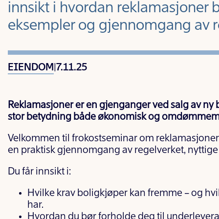
innsikt i hvordan reklamasjoner 
eksempler og gjennomgang av re
EIENDOM
|
7.11.25
Reklamasjoner er en gjenganger ved salg av ny b
stor betydning både økonomisk og omdømmem
Velkommen til frokostseminar om reklamasjoner v
en praktisk gjennomgang av regelverket, nyttige
Du får innsikt i:
Hvilke krav boligkjøper kan fremme – og hvil
har.
Hvordan du bør forholde deg til underlevera