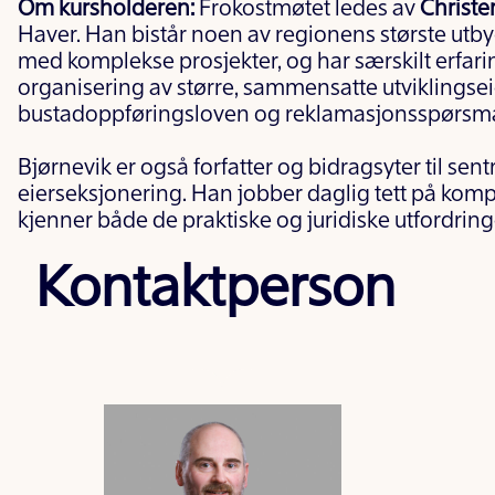
Om kursholderen:
Frokostmøtet ledes av
Christe
Haver. Han bistår noen av regionens største ut
med komplekse prosjekter, og har særskilt erfar
organisering av større, sammensatte utviklings
bustadoppføringsloven og reklamasjonsspørsmå
Bjørnevik er også forfatter og bidragsyter til se
eierseksjonering. Han jobber daglig tett på ko
kjenner både de praktiske og juridiske utfordringe
Kontaktperson