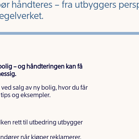
bør håndteres – fra utbyggers pers
gelverket.
olig – og håndteringen kan få
essig.
ed salg av ny bolig, hvor du får
 tips og eksempler.
ken rett til utbedring utbygger
ndører når kjøper reklamerer.