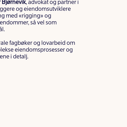
r Bjørnevik
, advokat og partner i
byggere og eiendomsutviklere
ing med «rigging» og
eiendommer, så vel som
l.
ntrale fagbøker og lovarbeid om
mplekse eiendomsprosesser og
ne i detalj.