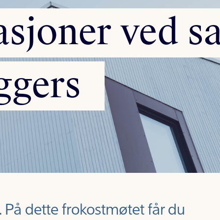
sjoner
ved
s
ggers
På dette frokostmøtet får du