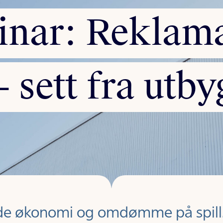
inar:
Reklama
–
sett
fra
utby
både økonomi og omdømme på spill. 