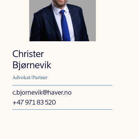
Christer
Bjørnevik
Advokat/Partner
c.bjornevik@haver.no
+47 971 83 520