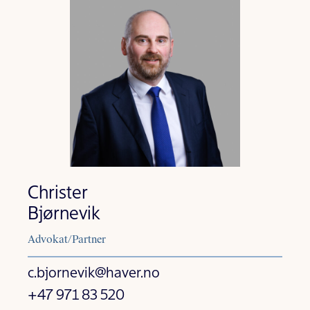
Christer
Bjørnevik
Advokat/Partner
c.bjornevik@haver.no
+47 971 83 520