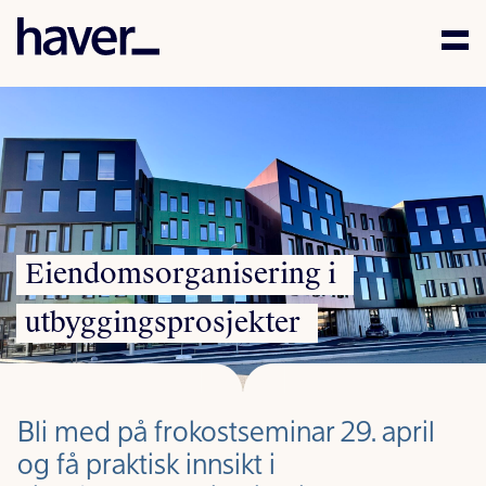
Kompetanse
Mennesker
Aktuelt
Eiendomsorganisering
i
Karriere
utbyggingsprosjekter
Samfunnsansvar
Kontakt
Bli med på frokostseminar 29. april
og få praktisk innsikt i