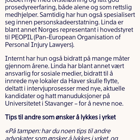
jobbet mye med tvisteløsning og fått god
prosedyreerfaring, både alene og som rettslig
medhjelper. Samtidig har hun også spesialisert
seg innen personskadeerstatning. Linda er
blant annet Norges representant i hovedstyret
til PEOPIL (Pan-European Organisation of
Personal Injury Lawyers).
Internt har hun også bidratt på mange måter
gjennom årene. Linda har blant annet vært
ansvarlig for sosiale medier, bidratt til å
innrede nye lokaler da Haver skulle flytte,
deltatt i intervjuprosesser med nye, aktuelle
kandidater og hatt manuduksjoner på
Universitetet i Stavanger – for å nevne noe.
Tips til andre som ønsker å lykkes i yrket
«På tampen: har du noen tips til andre
advokater som ønsker å lykkes i yrket, og