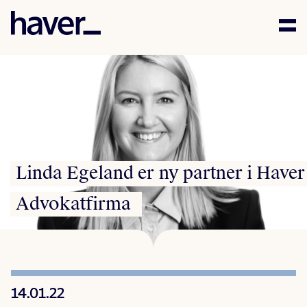
Kompetanse
Mennesker
Aktuelt
Linda
Egeland
er
ny
partner
i
Haver
Karriere
Advokatfirma
Samfunnsansvar
Kontakt
14.01.22