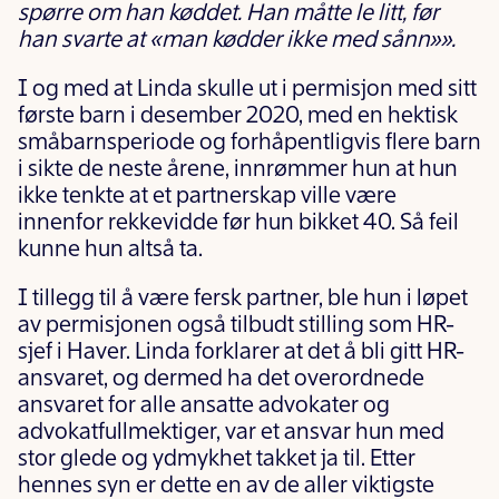
spørre om han køddet. Han måtte le litt, før
han svarte at «man kødder ikke med sånn»».
I og med at Linda skulle ut i permisjon med sitt
første barn i desember 2020, med en hektisk
småbarnsperiode og forhåpentligvis flere barn
i sikte de neste årene, innrømmer hun at hun
ikke tenkte at et partnerskap ville være
innenfor rekkevidde før hun bikket 40. Så feil
kunne hun altså ta.
I tillegg til å være fersk partner, ble hun i løpet
av permisjonen også tilbudt stilling som HR-
sjef i Haver. Linda forklarer at det å bli gitt HR-
ansvaret, og dermed ha det overordnede
ansvaret for alle ansatte advokater og
advokatfullmektiger, var et ansvar hun med
stor glede og ydmykhet takket ja til. Etter
hennes syn er dette en av de aller viktigste