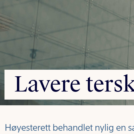
Lavere
ters
Høyesterett behandlet nylig en 