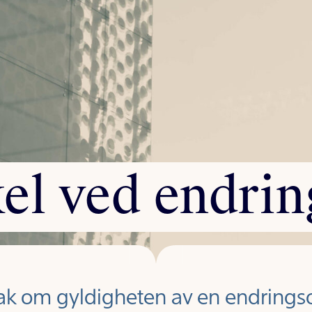
kel
ved
endrin
sak om gyldigheten av en endrings