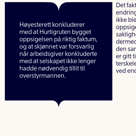
Det fak
endring
ikke bl
Høyesterett konkluderer
oppsige
med at Hurtigruten bygget
sakligh
oppsigelsen på riktig faktum,
dermed 
og at skjønnet var forsvarlig
den sam
når arbeidsgiver konkluderte
er gitt
med at selskapet ikke lenger
terskel
hadde nødvendig tillit til
ved end
overstyrmannen.