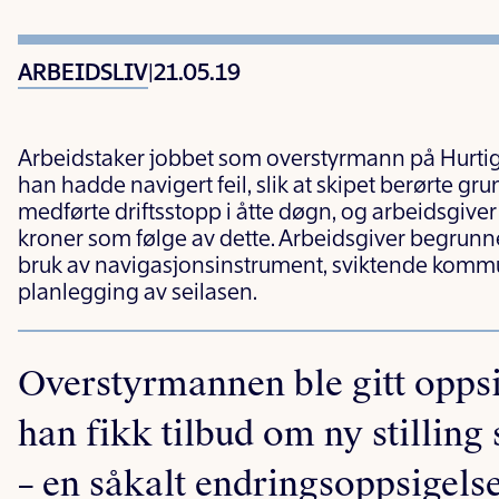
ARBEIDSLIV
|
21.05.19
Arbeidstaker jobbet som overstyrmann på Hurtigr
han hadde navigert feil, slik at skipet berørte 
medførte driftsstopp i åtte døgn, og arbeidsgiver
kroner som følge av dette. Arbeidsgiver begrun
bruk av navigasjonsinstrument, sviktende komm
planlegging av seilasen.
Overstyrmannen ble gitt opps
han fikk tilbud om ny stillin
– en såkalt endringsoppsigels