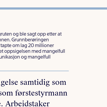
uten og ble sagt opp etter at
grunnen. Grunnberøringen
 tapte om lag 20 millioner
net oppsigelsen med mangelfull
unikasjon og mangelfull
igelse samtidig som
g som førstestyrmann
e. Arbeidstaker