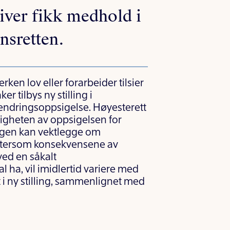
iver fikk medhold i
nsretten.
rken lov eller forarbeider tilsier
r tilbys ny stilling i
 endringsoppsigelse. Høyesterett
eligheten av oppsigelsen for
ingen kan vektlegge om
 ettersom konsekvensene av
ved en såkalt
 ha, vil imidlertid variere med
t i ny stilling, sammenlignet med