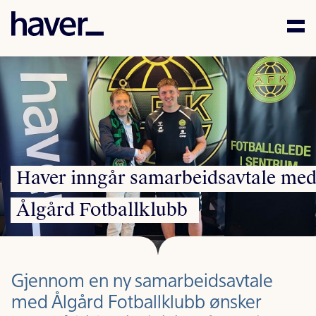
Kompetanse
Mennesker
Aktuelt
Haver
inngår
samarbeidsavtale
me
Karriere
Ålgård
Fotballklubb
Samfunnsansvar
Kontakt
Gjennom en ny samarbeidsavtale
med Ålgård Fotballklubb ønsker