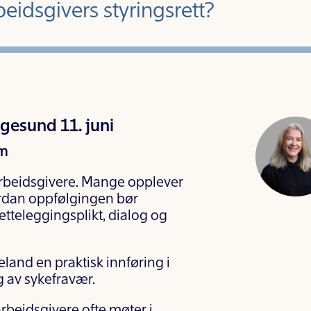
beidsgivers styringsrett?
gesund 11. juni
om
rbeidsgivere. Mange opplever
vordan oppfølgingen bør
tteleggingsplikt, dialog og
land en praktisk innføring i
g av sykefravær.
arbeidsgivere ofte møter i