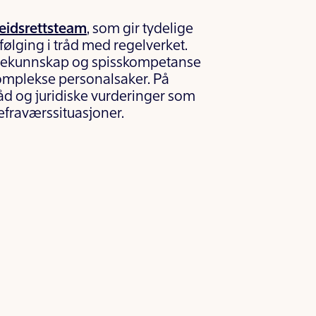
eidsrettsteam
, som gir tydelige
lging i tråd med regelverket.
sjekunnskap og spisskompetanse
komplekse personalsaker. På
åd og juridiske vurderinger som
efraværssituasjoner.