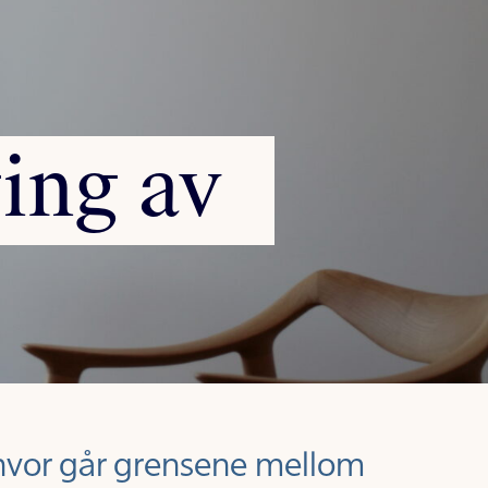
ing
av
hvor går grensene mellom