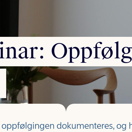
inar:
Oppfølg
ør oppfølgingen dokumenteres, og 