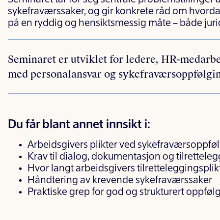
sykefraværssaker, og gir konkrete råd om hvord
på en ryddig og hensiktsmessig måte – både jurid
Seminaret er utviklet for ledere, HR-medarb
med personalansvar og sykefraværsoppfølgi
Du får blant annet innsikt i:
Arbeidsgivers plikter ved sykefraværsoppfø
Krav til dialog, dokumentasjon og tilrettele
Hvor langt arbeidsgivers tilretteleggingsplik
Håndtering av krevende sykefraværssaker
Praktiske grep for god og strukturert oppføl