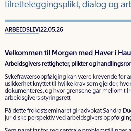
tilretteleggingsplikt, dialog og ar
ARBEIDSLIV
|
22.05.26
Velkommen til Morgen med Haver i Hau
Arbeidsgivers rettigheter, plikter og handlingsr
Sykefraværsoppfølging kan være krevende for a
usikkerhet knyttet til hvilke krav som gjelder, h
dokumenteres, og hvor grensene går mellom tilre
arbeidsgivers styringsrett.
På dette frokostseminaret gir advokat Sandra Due
juridiske perspektiv ved arbeidsgivers oppfølgin
Seminaret tar for seg sentrale problemstillinger 