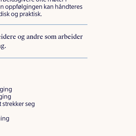
an oppfølgingen kan håndteres
isk og praktisk.
eidere og andre som arbeider
ng.
lging
gging
t strekker seg
ging