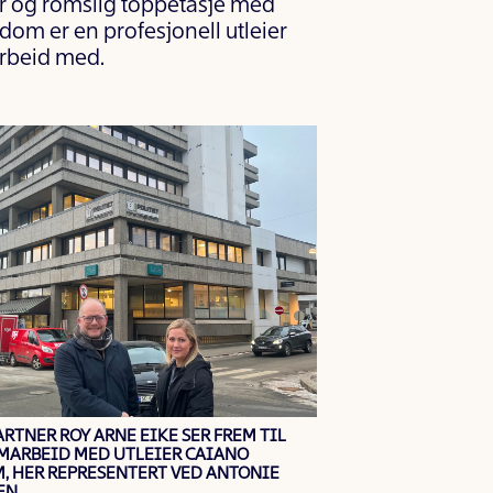
tor og romslig toppetasje med
om er en profesjonell utleier
arbeid med.
RTNER ROY ARNE EIKE SER FREM TIL
MARBEID MED UTLEIER CAIANO
, HER REPRESENTERT VED ANTONIE
EN.