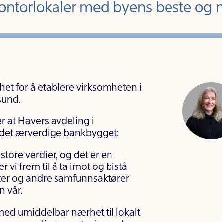
ontorlokaler med byens beste og m
et for å etablere virksomheten i
sund.
r at Havers avdeling i
 i det ærverdige bankbygget:
 store verdier, og det er en
 vi frem til å ta imot og bistå
nter og andre samfunnsaktører
n vår.
 med umiddelbar nærhet til lokalt