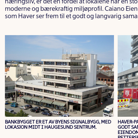
næringsliv, er det en fordel at lokalene har en s
moderne og bærekraftig miljøprofil. Caiano Eiend
som Haver ser frem til et godt og langvarig sam
BANKBYGGET ER ET AV BYENS SIGNALBYGG, MED
HAVER-PA
LOKASJON MIDT I HAUGESUND SENTRUM.
GODT SA
EIENDOM
PETTERS