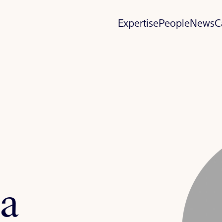
Expertise
People
News
C
a