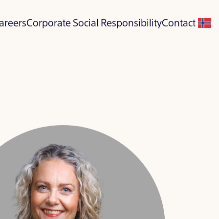
areers
Corporate Social Responsibility
Contact