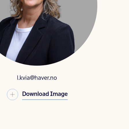
l.kvia@haver.no
Download Image